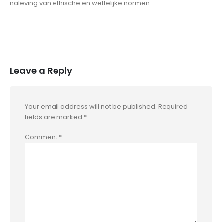
naleving van ethische en wettelijke normen.
Leave a Reply
Your email address will not be published.
Required
fields are marked
*
Comment
*