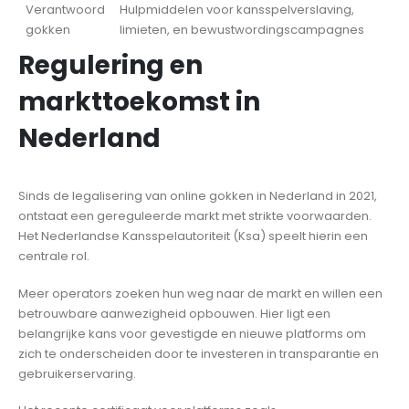
Verantwoord
Hulpmiddelen voor kansspelverslaving,
gokken
limieten, en bewustwordingscampagnes
Regulering en
markttoekomst in
Nederland
Sinds de legalisering van online gokken in Nederland in 2021,
ontstaat een gereguleerde markt met strikte voorwaarden.
Het Nederlandse Kansspelautoriteit (Ksa) speelt hierin een
centrale rol.
Meer operators zoeken hun weg naar de markt en willen een
betrouwbare aanwezigheid opbouwen. Hier ligt een
belangrijke kans voor gevestigde en nieuwe platforms om
zich te onderscheiden door te investeren in transparantie en
gebruikerservaring.