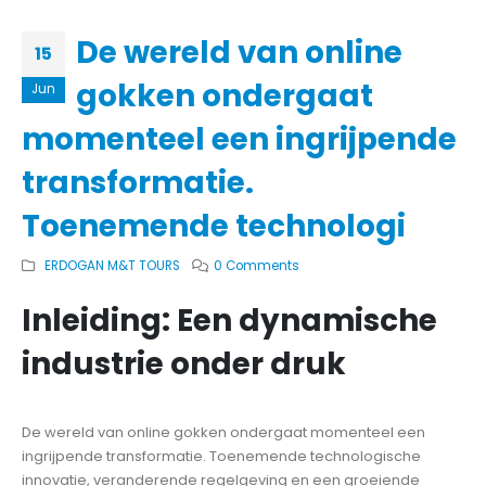
De wereld van online
15
gokken ondergaat
Jun
momenteel een ingrijpende
transformatie.
Toenemende technologi
ERDOGAN M&T TOURS
0 Comments
Inleiding: Een dynamische
industrie onder druk
De wereld van online gokken ondergaat momenteel een
ingrijpende transformatie. Toenemende technologische
innovatie, veranderende regelgeving en een groeiende