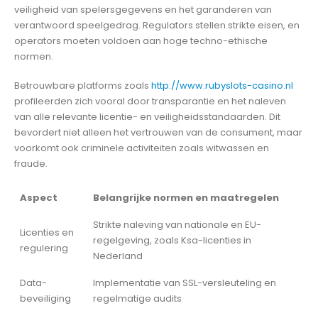
veiligheid van spelersgegevens en het garanderen van
verantwoord speelgedrag. Regulators stellen strikte eisen, en
operators moeten voldoen aan hoge techno-ethische
normen.
Betrouwbare platforms zoals
http://www.rubyslots-casino.nl
profileerden zich vooral door transparantie en het naleven
van alle relevante licentie- en veiligheidsstandaarden. Dit
bevordert niet alleen het vertrouwen van de consument, maar
voorkomt ook criminele activiteiten zoals witwassen en
fraude.
Aspect
Belangrijke normen en maatregelen
Strikte naleving van nationale en EU-
Licenties en
regelgeving, zoals Ksa-licenties in
regulering
Nederland
Data-
Implementatie van SSL-versleuteling en
beveiliging
regelmatige audits