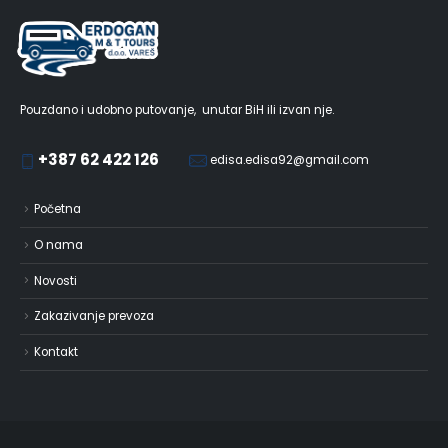
Pouzdano i udobno putovanje, unutar BiH ili izvan nje.
+387 62 422 126
edisa.edisa92@gmail.com
Početna
O nama
Novosti
Zakazivanje prevoza
Kontakt