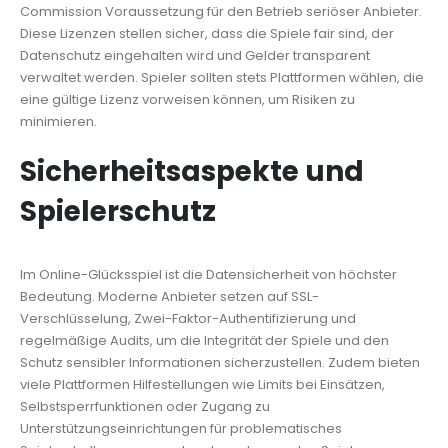
Commission Voraussetzung für den Betrieb seriöser Anbieter.
Diese Lizenzen stellen sicher, dass die Spiele fair sind, der
Datenschutz eingehalten wird und Gelder transparent
verwaltet werden. Spieler sollten stets Plattformen wählen, die
eine gültige Lizenz vorweisen können, um Risiken zu
minimieren.
Sicherheitsaspekte und
Spielerschutz
Im Online-Glücksspiel ist die Datensicherheit von höchster
Bedeutung. Moderne Anbieter setzen auf SSL-
Verschlüsselung, Zwei-Faktor-Authentifizierung und
regelmäßige Audits, um die Integrität der Spiele und den
Schutz sensibler Informationen sicherzustellen. Zudem bieten
viele Plattformen Hilfestellungen wie Limits bei Einsätzen,
Selbstsperrfunktionen oder Zugang zu
Unterstützungseinrichtungen für problematisches