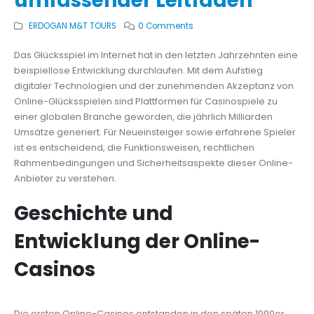
umfassender Leitfaden
ERDOGAN M&T TOURS
0 Comments
Das Glücksspiel im Internet hat in den letzten Jahrzehnten eine
beispiellose Entwicklung durchlaufen. Mit dem Aufstieg
digitaler Technologien und der zunehmenden Akzeptanz von
Online-Glücksspielen sind Plattformen für Casinospiele zu
einer globalen Branche geworden, die jährlich Milliarden
Umsätze generiert. Für Neueinsteiger sowie erfahrene Spieler
ist es entscheidend, die Funktionsweisen, rechtlichen
Rahmenbedingungen und Sicherheitsaspekte dieser Online-
Anbieter zu verstehen.
Geschichte und
Entwicklung der Online-
Casinos
Die ersten Online-Casinos entstanden in den späten 1990er