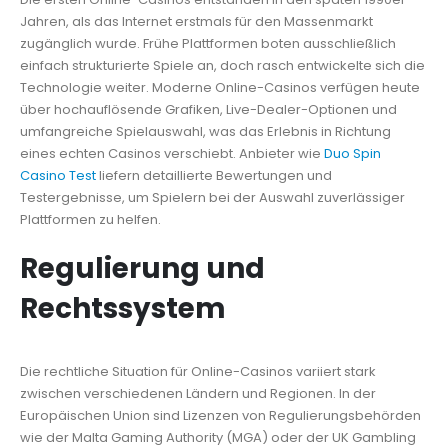
Jahren, als das Internet erstmals für den Massenmarkt
zugänglich wurde. Frühe Plattformen boten ausschließlich
einfach strukturierte Spiele an, doch rasch entwickelte sich die
Technologie weiter. Moderne Online-Casinos verfügen heute
über hochauflösende Grafiken, Live-Dealer-Optionen und
umfangreiche Spielauswahl, was das Erlebnis in Richtung
eines echten Casinos verschiebt. Anbieter wie
Duo Spin
Casino Test
liefern detaillierte Bewertungen und
Testergebnisse, um Spielern bei der Auswahl zuverlässiger
Plattformen zu helfen.
Regulierung und
Rechtssystem
Die rechtliche Situation für Online-Casinos variiert stark
zwischen verschiedenen Ländern und Regionen. In der
Europäischen Union sind Lizenzen von Regulierungsbehörden
wie der Malta Gaming Authority (MGA) oder der UK Gambling