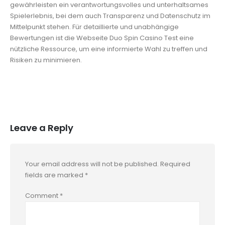
gewährleisten ein verantwortungsvolles und unterhaltsames
Spielerlebnis, bei dem auch Transparenz und Datenschutz im
Mittelpunkt stehen. Für detaillierte und unabhängige
Bewertungen ist die Webseite Duo Spin Casino Test eine
nützliche Ressource, um eine informierte Wahl zu treffen und
Risiken zu minimieren.
Leave a Reply
Your email address will not be published.
Required
fields are marked
*
Comment
*