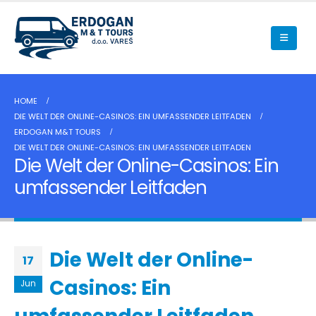
HOME
DIE WELT DER ONLINE-CASINOS: EIN UMFASSENDER LEITFADEN
ERDOGAN M&T TOURS
DIE WELT DER ONLINE-CASINOS: EIN UMFASSENDER LEITFADEN
Die Welt der Online-Casinos: Ein
umfassender Leitfaden
Die Welt der Online-
17
Casinos: Ein
Jun